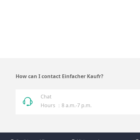
How can I contact Einfacher Kaufr?
Chat
ꁱ
Hours ：8 a.m.-7 p.m.