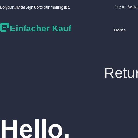
Bonjour Invité! Sign up to our mailing list.
Log in
Regist
Einfacher Kauf
Home
Retu
Hello,