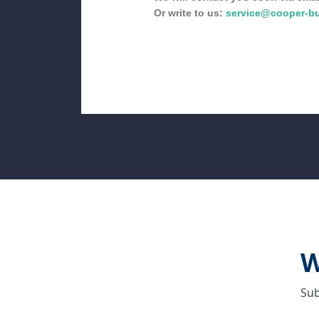
Or write to us:
service@cooper-b
W
Sub