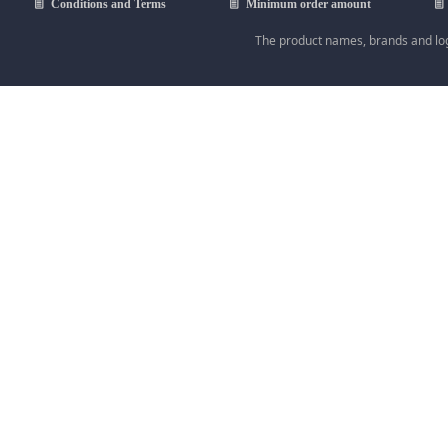
ꁩ
Conditions and Terms
ꁩ
Minimum order amount
ꁩ
The product names, brands and logo