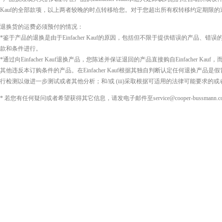
Kauf的全部款项，以上两者较晚的时点转移给您。对于您超出所有权转移约定期限
退换货的运费必须预付的情况：
*鉴于产品的退换是由于Einfacher Kauf的原因，包括但不限于提供错误的产品
款和条件进行。
*通过向Einfacher Kauf退换产品，您陈述并保证退回的产品直接购自Einfacher
其他违反本订购条件的产品。在Einfacher Kauf根据其独自判断认定任何退换产品是
行检测以做进一步测试或者其他分析；和/或 (iii)采取根据可适用的法律可能要求的
* 若您有任何疑问或者希望获得其它信息，请发电子邮件至
service@cooper-bussmann.c