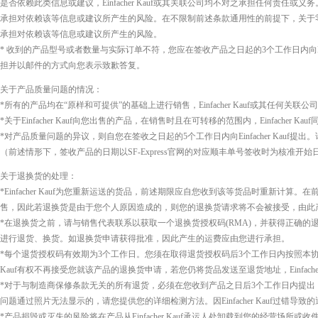
是否依赖此类信息或建议，Einfacher Kauf或其关联公司均不对之承担任何责任
承担对依赖该等信息或建议所产生的风险。在不限制前述条款通用性的前提下，关于零件
承担对依赖该等信息或建议所产生的风险。
* 收到的产品型号或者数量与实际订单不符，您应在签收产品之日起的3个工作日内向Einfac
担并以邮件的方式向您表示致歉答复。
关于产品质量问题的情况：
*所有的产品均在“原样和可提供”的基础上进行销售，Einfacher Kauf或其任何关
*关于Einfacher Kauf向您出售的产品，在销售时且在可转移的范围内，Einfacher Kau
*对产品质量问题的异议，则自您在签收之日起的5个工作日内向Einfacher Kau
（前述情形下，签收产品的日期以SF-Express官网的对应顺丰单号签收时为核准开始日期。未在
关于退换货的处理：
*Einfacher Kauf为您重新运送的货品，前述期限应自您收到该等货品时重新计算。在
售，因此若退换货是由于您个人原因造成的，则您的退换货请求将不会被接受，由此
*在退换货之前，请与销售代表联系以获取一个退换货授权码(RMA)，并获得正确的退货地址
进行退货、换货。如退换货申请获得批准，因此产生的运费应由您进行承担。
*每个退货授权码有效期为3个工作日。您须在取得退货授权码后3个工作日内按照本协议约定
Kauf有权不再接受您就该产品的退换货申请，若您仍将货品发送至退货地址，Einfach
*对于与制造商保修条款无关的所有退货，必须在您收到产品之日后3个工作日内提
问题通过照片无法显示的，请您提供您的详细检测方法。因Einfacher Kauf过错
*产品损毁或灭失的风险将在产品从Einfacher Kauf承运人处卸载到您的经营场所或收件地址由