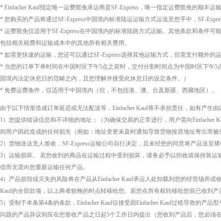
* Einfacher Kauf指定唯一运费豁免承运商是SF-Express，唯一指定运费豁免的顺
* 您购买的产品将通过SF-Express中国境内标准陆运运输方式运送至您手中，SF-Ex
* 运费豁免仅适用于SF-Express在中国境内的标准陆路方式运输。其他条款
包括相关税费和运输成本中的其他所有相关费用。
* 如需更快速的运输，您还可以通过SF-Express选择其他运输方式，但需支付额外的运输
* 当您的订单下单时间在中国时区下午5点之前时，交付分割时间点为中国时区下午5点之前时
国境内法定休息日的范畴之内，且您理解并接受此休息日的设定条件。）
* 免费运费条件，仅适用于中国境内（但，不包括港、澳、台及新疆、西藏地区）。
由于以下情形造成订单延迟或无法配送等，Einfacher Kauf将不承担责任，如
1）您提供错误信息和不详细的地址；（为确保交易的正常进行，用户需向Einfacher
则用户因此造成的任何损失（例如：地址变更未及时通知导致货物按原地址寄出而被他人占有
2）货物送达无人签收，SF-Express运输公司自行决定，且未经您的同意将产品送至驿站
3）运输损坏。 若您收到的商品在运输过程中受到损坏，请务必予以拒收或保持装运箱、包装材
偿而无需向您重新运输任何产品。
4）产品损毁或灭失的风险将在产品从Einfacher Kauf承运人处卸载到您的经营场所或收件地
Kauf的全部款项，以上两者较晚的时点转移给您。若您在所有权转移给您前已收到产品，则
5）受制于本条第4条的条款，Einfacher Kauf仅接受因Einfacher 
问题的产品异议则应在您签收产品之日起5个工作日内提出（您收到产品后，您必须在有效