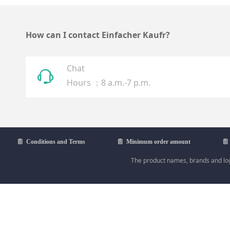
How can I contact Einfacher Kaufr?
Chat
ꁱ
Hours ：8 a.m.-7 p.m.
ꁩ
Conditions and Terms
ꁩ
Minimum order amount
ꁩ
The product names, brands and logo